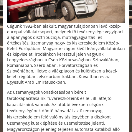
Cégünk 1992-ben alakult, magyar tulajdonban lévő közép-
európai vállalatcsoport, melynek fő tevékenysége vegyipari
alapanyagok disztribúciója, műtrágyagyártás- és
értékesítés, üzemanyag nagy- és kiskereskedelem Közép-
Kelet-Európában. Magyarországon kívül leányvállalatainkon
és képviseleti irodáinkon keresztül jelen vagyunk
Lengyelországban, a Cseh Köztársaságban, Szlovákiában,
Romániában, Szerbiában, Horvátországban és
Szlovéniában, illetve a világpiacon és különösen a közel-
keleti régióban, elsősorban Irakban, Kuvaitban és az
Egyesült Arab Emirátusokban.
Az üzemanyagok vonatkozásában bérelt
tárolókapacitásaink, fuvareszközeink és le-, ill. átfejtő
kapacitásaink vannak. Az utóbbi években cégünk
tevékenységének döntő hányadát az üzemanyag
kiskereskedelem felé való nyitás jegyében a diszkont
üzemanyag kutak építése és üzemeltetése jelenti.
Magyarországon jelenleg teljesen automata kutakból álló